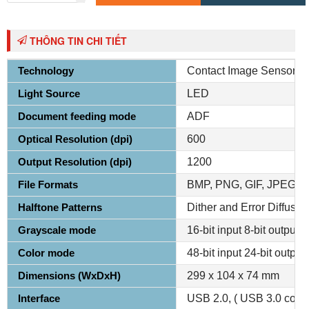
Chức năng đặc biệt:
scan 2 mặt tự động, scan thẻ nhựa, cảm biến
siêu âm phát hiện giấy nạp kép, scan giấy dài đến 3 mét
Hiệu suất làm việc:
tối đa 3.000 trang/ngày
THÔNG TIN CHI TIẾT
Kích thước:
299 x 104 x 74 mm
Technology
Contact Image Sensor (C
Trọng lượng:
1,5 kg
Light Source
LED
Xuất xứ:
Trung Quốc (Hãng Avision - Đài Loan)
Document feeding mode
ADF
Bảo hành:
12 tháng
Optical Resolution (dpi)
600
Giao hàng:
Miễn phí nội thành TP.HCM
Output Resolution (dpi)
1200
File Formats
BMP, PNG, GIF, JPEG, S
Halftone Patterns
Dither and Error Diffusio
Grayscale mode
16-bit input 8-bit output
Color mode
48-bit input 24-bit output
Dimensions (WxDxH)
299 x 104 x 74 mm
Interface
USB 2.0, ( USB 3.0 compa