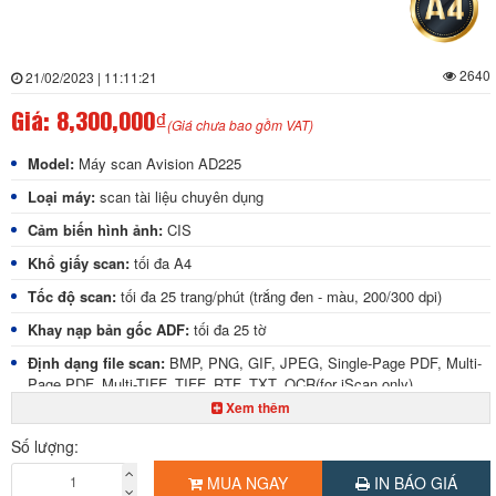
2640
21/02/2023 | 11:11:21
Giá:
8,300,000₫
(Giá chưa bao gồm VAT)
Model:
Máy scan Avision AD225
Loại máy:
scan tài liệu chuyên dụng
Cảm biến hình ảnh:
CIS
Khổ giấy scan:
tối đa A4
Tốc độ scan:
tối đa 25 trang/phút (trắng đen - màu, 200/300 dpi)
Khay nạp bản gốc ADF:
tối đa 25 tờ
Định dạng file scan:
BMP, PNG, GIF, JPEG, Single-Page PDF, Multi-
Page PDF, Multi-TIFF, TIFF, RTF, TXT, OCR(for iScan only),
XPS, DOC, XLS, PPT, DOCS, XLSX, PPTX, HTML
Xem thêm
Độ phân giải:
tối đa 600 x 600 dpi
Số lượng:
Chuẩn kết nối:
USB 2.0
MUA NGAY
IN BÁO GIÁ