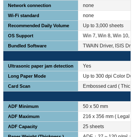
Network connection
none
Wi-Fi standard
none
Recommended Daily Volume
Up to 3,000 sheets
OS Support
Win 7, Win 8, Win 10, W
Bundled Software
TWAIN Driver, ISIS Driv
Ultrasonic paper jam detection
Yes
Long Paper Mode
Up to 300 dpi Color Dupl
Card Scan
Embossed card ( Thickn
ADF Minimum
50 x 50 mm
ADF Maximum
216 x 356 mm ( Legal )( 8.
ADF Capacity
25 sheets
Paper Weight (Thickness )
ADF：27 ~ 120 g/m²；Front