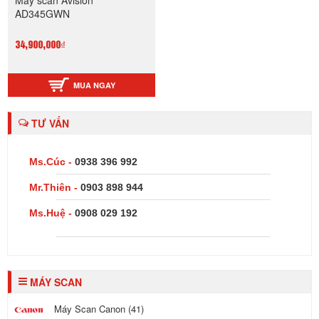
AD345GWN
34,900,000₫
MUA NGAY
TƯ VẤN
Ms.Cúc -
0938 396 992
Mr.Thiên -
0903 898 944
Ms.Huệ -
0908 029 192
MÁY SCAN
Máy Scan Canon (41)