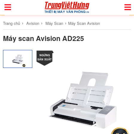
Toggle
Togg
Navigation
Navi
›
›
›
Trang chủ
Avision
Máy Scan
Máy Scan Avision
Máy scan Avision AD225
NGỪNG
SẢN XUẤT