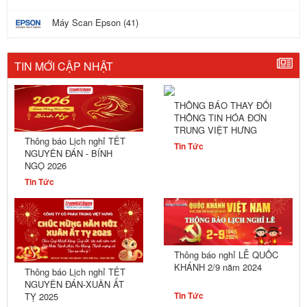
Máy Scan Epson (41)
TIN MỚI CẬP NHẬT
THÔNG BÁO THAY ĐỔI
THÔNG TIN HÓA ĐƠN
TRUNG VIỆT HƯNG
Thông báo Lịch nghỉ TẾT
Tin Tức
NGUYÊN ĐÁN - BÍNH
NGỌ 2026
Tin Tức
Thông báo nghỉ LỄ QUỐC
KHÁNH 2/9 năm 2024
Thông báo Lịch nghỉ TẾT
NGUYÊN ĐÁN-XUÂN ẤT
Tin Tức
TỴ 2025