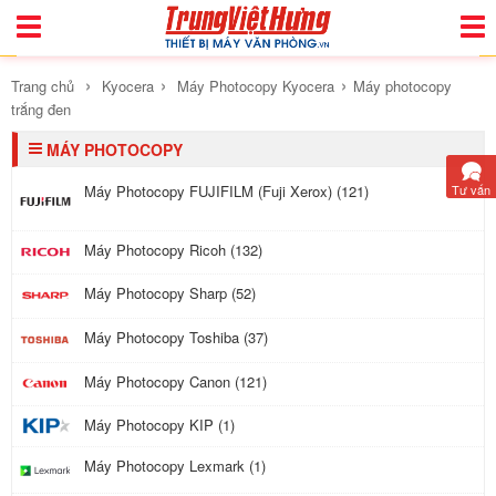
Toggle
Togg
Navigation
Navi
›
›
›
Trang chủ
Kyocera
Máy Photocopy Kyocera
Máy photocopy
trắng đen
MÁY PHOTOCOPY
Tư vấn
Máy Photocopy FUJIFILM (Fuji Xerox) (121)
Máy Photocopy Ricoh (132)
Máy Photocopy Sharp (52)
Máy Photocopy Toshiba (37)
Máy Photocopy Canon (121)
Máy Photocopy KIP (1)
Máy Photocopy Lexmark (1)