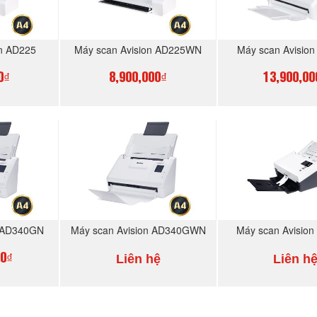
on AD225
Máy scan Avision AD225WN
Máy scan Avisio
0₫
8,900,000₫
13,900,00
GAY
MUA NGAY
MUA N
n AD340GN
Máy scan Avision AD340GWN
Máy scan Avisio
Liên hệ
Liên h
00₫
GAY
MUA NGAY
MUA N