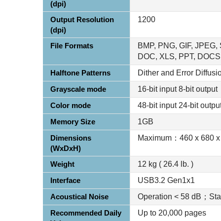
(dpi)
Output Resolution
1200
(dpi)
File Formats
BMP, PNG, GIF, JPEG, S
DOC, XLS, PPT, DOCS
Halftone Patterns
Dither and Error Diffusi
Grayscale mode
16-bit input 8-bit output
Color mode
48-bit input 24-bit outpu
Memory Size
1GB
Dimensions
Maximum：460 x 680 x
(WxDxH)
Weight
12 kg ( 26.4 lb. )
Interface
USB3.2 Gen1x1
Acoustical Noise
Operation < 58 dB；Sta
Recommended Daily
Up to 20,000 pages