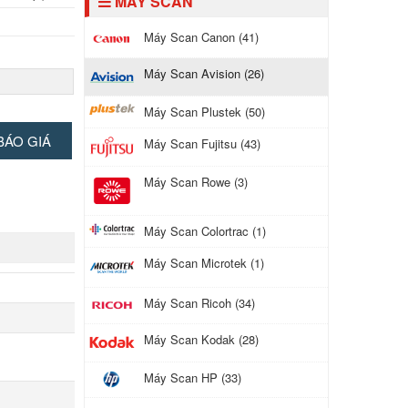
MÁY SCAN
Máy Scan Canon (41)
Máy Scan Avision (26)
age PDF,
can only),
Máy Scan Plustek (50)
BÁO GIÁ
Máy Scan Fujitsu (43)
Máy Scan Rowe (3)
u âm phát
 mét.
Tính
Máy Scan Colortrac (1)
ch
ới hạng, Lưu
Máy Scan Microtek (1)
 trường
ệt.
Máy Scan Ricoh (34)
Máy Scan Kodak (28)
Máy Scan HP (33)