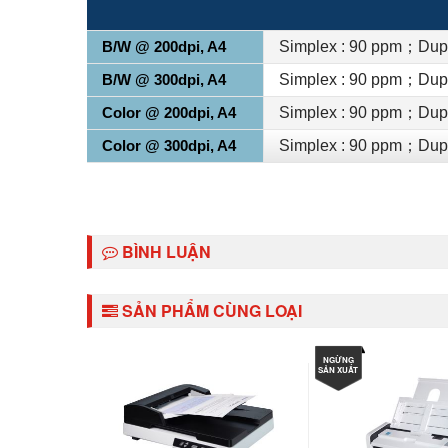
B/W @ 200dpi, A4
Simplex : 90 ppm；Dupl
B/W @ 300dpi, A4
Simplex : 90 ppm；Dupl
Color @ 200dpi, A4
Simplex : 90 ppm；Dupl
Color @ 300dpi, A4
Simplex : 90 ppm；Dupl
BÌNH LUẬN
SẢN PHẨM CÙNG LOẠI
NGỪNG
SẢN XUẤT