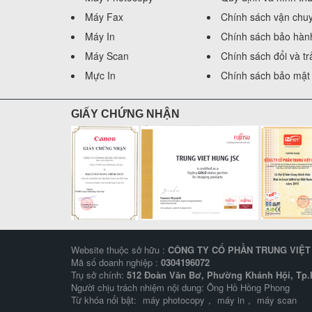
Máy Fax
Chính sách vận chu
Máy In
Chính sách bảo hàn
Máy Scan
Chính sách đổi và t
Mực In
Chính sách bảo mật 
GIẤY CHỨNG NHẬN
Website thuộc sở hữu :
CÔNG TY CỔ PHẦN TRUNG VIỆ
Mã số doanh nghiệp :
0304196072
Trụ sở chính:
512 Đoàn Văn Bơ, Phường Khánh Hội, Tp.H
Người chịu trách nhiệm nội dung: Ông Hồ Hồng Phong
Từ khóa nổi bật:
máy photocopy
,
máy in
,
máy scan