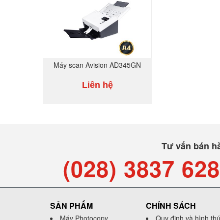
Máy scan Avision AD345GN
Liên hệ
MUA NGAY
Tư vấn bán h
(028) 3837 62
SẢN PHẨM
CHÍNH SÁCH
Máy Photocopy
Quy định và hình th