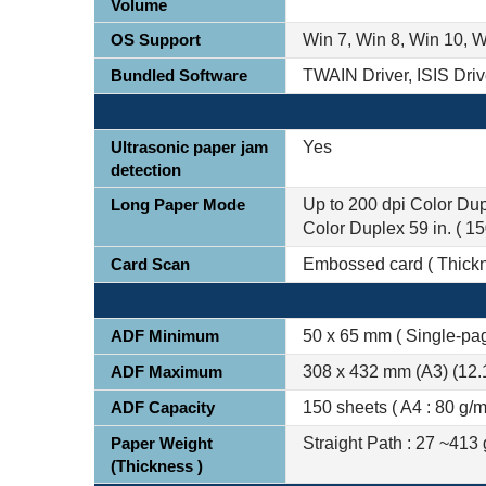
Volume
OS Support
Win 7, Win 8, Win 10, 
Bundled Software
TWAIN Driver, ISIS Dri
Ultrasonic paper jam
Yes
detection
Long Paper Mode
Up to 200 dpi Color Du
Color Duplex 59 in. ( 1
Card Scan
Embossed card ( Thick
ADF Minimum
50 x 65 mm ( Single-pa
ADF Maximum
308 x 432 mm (A3) (12.1
ADF Capacity
150 sheets ( A4 : 80 g/m²
Paper Weight
Straight Path : 27 ~413 g
(Thickness )