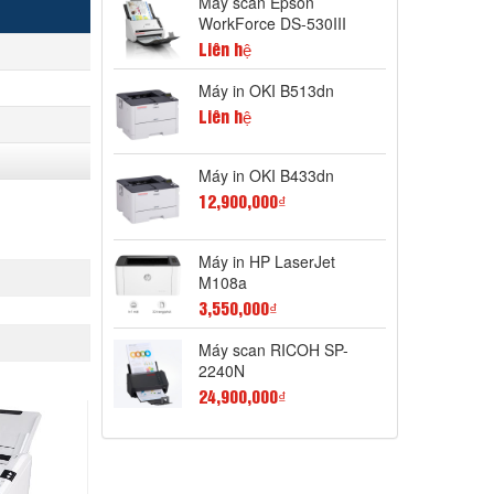
Máy scan Epson
WorkForce DS-530III
Liên hệ
Máy in OKI B513dn
Liên hệ
Máy in OKI B433dn
12,900,000₫
Máy in HP LaserJet
M108a
3,550,000₫
Máy scan RICOH SP-
2240N
24,900,000₫