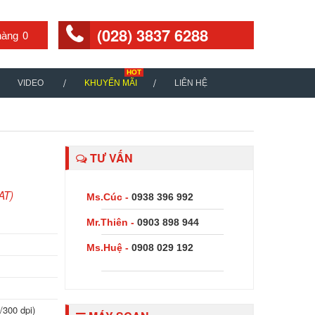
(028) 3837 6288
0
VIDEO
KHUYẾN MÃI
LIÊN HỆ
TƯ VẤN
AT)
Ms.Cúc -
0938 396 992
Mr.Thiên -
0903 898 944
Ms.Huệ -
0908 029 192
/300 dpi)