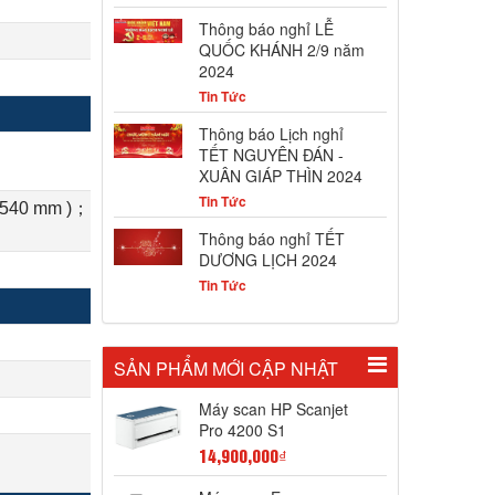
Thông báo nghỉ LỄ
QUỐC KHÁNH 2/9 năm
2024
Tin Tức
Thông báo Lịch nghỉ
TẾT NGUYÊN ĐÁN -
XUÂN GIÁP THÌN 2024
Tin Tức
 5540 mm )；Up to 600 dpi
Thông báo nghỉ TẾT
DƯƠNG LỊCH 2024
Tin Tức
SẢN PHẨM MỚI CẬP NHẬT
Máy scan HP Scanjet
Pro 4200 S1
14,900,000₫