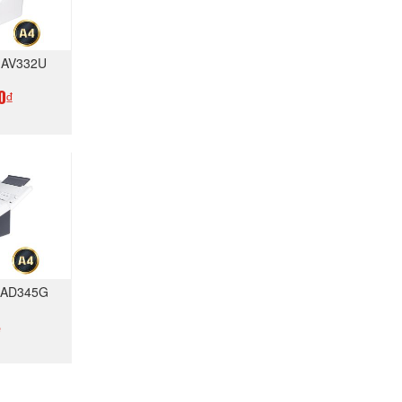
n AV332U
0₫
GAY
n AD345G
ệ
GAY