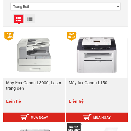
ĐẶT
ĐẶT
HÀNG
HÀNG
Máy Fax Canon L3000, Laser
Máy fax Canon L150
trắng đen
Liên hệ
Liên hệ
MUA NGAY
MUA NGAY
NGỪNG
SẢN XUẤT