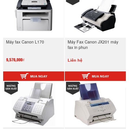
Máy fax Canon L170
Máy Fax Canon JX201 máy
fax in phun
Liên hệ
9,570,000₫
MUA NGAY
MUA NGAY
NGỪNG
NGỪNG
SẢN XUẤT
SẢN XUẤT