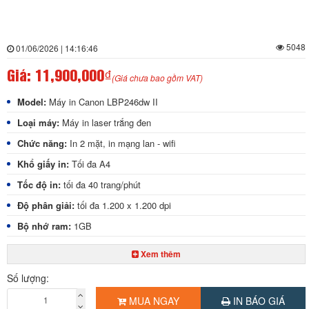
5048
01/06/2026 | 14:16:46
Giá:
11,900,000₫
(Giá chưa bao gồm VAT)
Model:
Máy in Canon LBP246dw II
Loại máy:
Máy in laser trắng đen
Chức năng:
In 2 mặt, in mạng lan - wifi
Khổ giấy in:
Tối đa A4
Tốc độ in:
tối đa 40 trang/phút
Độ phân giải:
tối đa 1.200 x 1.200 dpi
Bộ nhớ ram:
1GB
Khay giấy:
250 tờ x 1 khay. Khay tay: 100 tờ
Xem thêm
Ngôn ngữ in
: UFR II, PCL 6, Adobe® PostScript® 3™
Số lượng:
Chuẩn kết nối:
USB 2.0, ethernet 10/100/1000, Wi-Fi 802.11b/g/n
MUA NGAY
IN BÁO GIÁ
Chức năng đặc biệt:
màn hình LCD 5 dòng, in 2 mặt tự động, in mạng