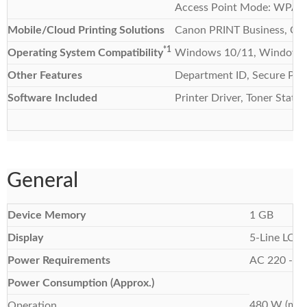
Access Point Mode: WPA2
Mobile/Cloud Printing Solutions
Canon PRINT Business, Canon
*1
Operating System Compatibility
Windows 10/11, Windows S
Other Features
Department ID, Secure Prin
Software Included
Printer Driver, Toner Status
General
Device Memory
1 GB
Display
5-Line LCD
Power Requirements
AC 220 - 24
Power Consumption (Approx.)
480 W (max
Operation