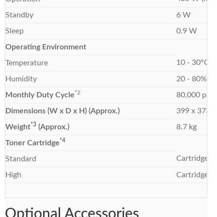
Standby
6 W
Sleep
0.9 W
Operating Environment
10 - 30°C
Temperature
Humidity
20 - 80% RH
*2
Monthly Duty Cycle
80,000 pag
Dimensions (W x D x H) (Approx.)
399 x 373 
*3
Weight
(Approx.)
8.7 kg
*4
Toner Cartridge
Cartridge 0
Standard
High
Cartridge 0
Optional Accessories