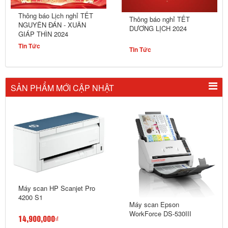
Thông báo Lịch nghỉ TẾT
Thông báo nghỉ TẾT
NGUYÊN ĐÁN - XUÂN
DƯƠNG LỊCH 2024
GIÁP THÌN 2024
Tin Tức
Tin Tức
SẢN PHẨM MỚI CẬP NHẬT
Máy scan HP Scanjet Pro
4200 S1
Máy scan Epson
WorkForce DS-530III
14,900,000₫