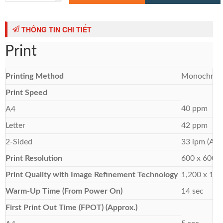
lan, in mạng wifi, hỗ trợ ngôn ngữ in Adobe PostScript, tương thích
các giải pháp in ấn di động Canon PRINT Business, Canon Print
Service, Apple AirPrint, Morpria-certified, Google Cloud Print 2.0
THÔNG TIN CHI TIẾT
Công suất khuyến nghị/tháng:
tối đa 4.000 trang
Print
Kích thước:
399 x 373 x 249 mm
Trọng lượng :
8,7 kg
Printing Method
Monochrome
Mực in sử dụng:
Cartridge 070 (khoảng 3.000 trang, độ phủ 5%)
Print Speed
Xuất xứ :
Việt Nam (Hãng CANON - Nhật Bản)
40 ppm
A4
Bảo hành:
1 năm
Letter
42 ppm
Giao hàng:
Miễn phí nội thành TP.HCM
2-Sided
33 ipm (A4) 
Print Resolution
600 x 600 d
Print Quality with Image Refinement Technology
1,200 x 1,20
Warm-Up Time (From Power On)
14 sec
First Print Out Time (FPOT
) (Approx.)