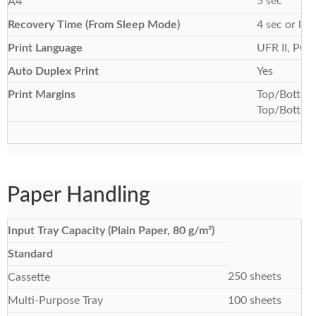
5 sec
A4
Recovery Time (From Sleep Mode)
4 sec or les
Print Language
UFR II, PC
Auto Duplex Print
Yes
Print Margins
Top/Bottom
Top/Bottom/
Paper Handling
Input Tray Capacity (Plain Paper, 80 g/m²)
Standard
250 sheets
Cassette
Multi-Purpose Tray
100 sheets