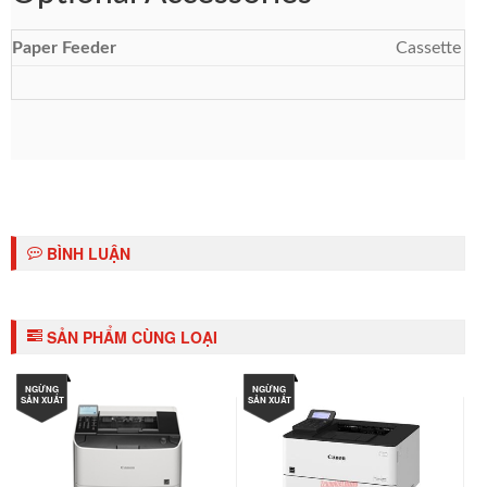
Paper Feeder
Cassette Fe
BÌNH LUẬN
SẢN PHẨM CÙNG LOẠI
NGỪNG
NGỪNG
SẢN XUẤT
SẢN XUẤT