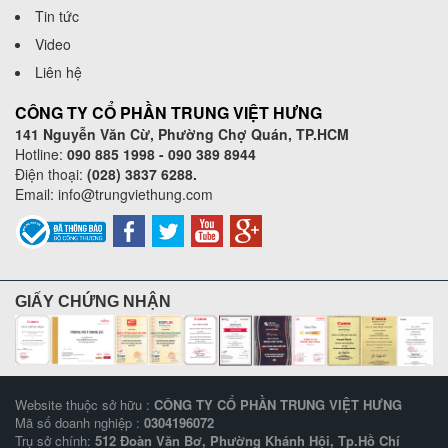
Tin tức
Video
Liên hệ
CÔNG TY CỔ PHẦN TRUNG VIỆT HƯNG
141 Nguyễn Văn Cừ, Phường Chợ Quán, TP.HCM
Hotline:
090 885 1998 - 090 389 8944
Điện thoại:
(028) 3837 6288.
Email:
info@trungviethung.com
GIẤY CHỨNG NHẬN
Website thuộc sở hữu :
CÔNG TY CỔ PHẦN TRUNG VIỆT HƯNG
Mã số doanh nghiệp :
0304196072
Trụ sở chính:
512 Đoàn Văn Bơ, Phường Khánh Hội, Tp.Hồ Chí