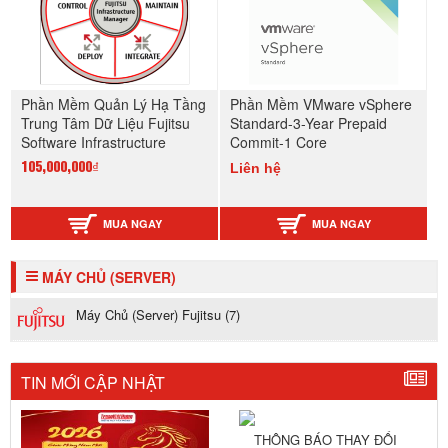
Phần Mềm Quản Lý Hạ Tầng
Phần Mềm VMware vSphere
Trung Tâm Dữ Liệu Fujitsu
Standard-3-Year Prepaid
Software Infrastructure
Commit-1 Core
Manager (ISM) 10 Node
Liên hệ
105,000,000₫
License V2
MUA NGAY
MUA NGAY
MÁY CHỦ (SERVER)
Máy Chủ (Server) Fujitsu (7)
TIN MỚI CẬP NHẬT
THÔNG BÁO THAY ĐỔI