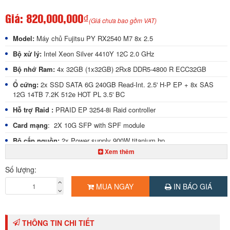
Giá:
820,000,000₫
(Giá chưa bao gồm VAT)
Model:
Máy chủ Fujitsu PY RX2540 M7 8x 2.5
Bộ xử lý:
Intel Xeon Silver 4410Y 12C 2.0 GHz
Bộ nhớ Ram:
4x 32GB (1x32GB) 2Rx8 DDR5-4800 R ECC32GB
Ổ cứng:
2x SSD SATA 6G 240GB Read-Int. 2.5' H-P EP + 8x SAS
12G 14TB 7.2K 512e HOT PL 3.5' BC
Hỗ trợ Raid :
PRAID EP 3254-8i Raid controller
Card mạng
: 2X 10G SFP with SPF module
Bộ cấp nguồn:
2x Power supply 900W titanium hp
Xem thêm
Hệ điều hành:
Windows Server Standard 2022 - 16 core
Số lượng:
Hãng sản xuất :
Fujitsu (Nhật Bản)
MUA NGAY
IN BÁO GIÁ
Xuất xứ:
Nhật Bản
Bảo hành:
36 tháng
Giao hàng:
Miễn phí phạm vi T.PHCM
THÔNG TIN CHI TIẾT