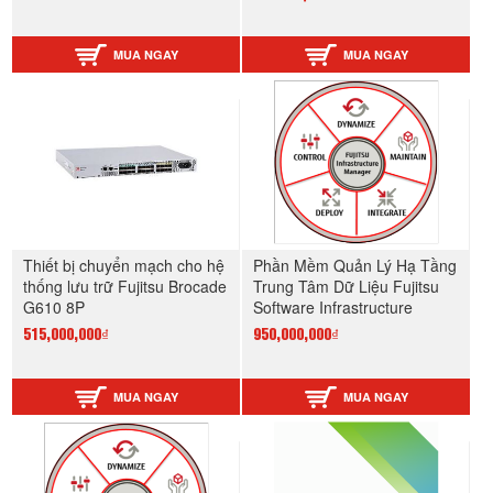
MUA NGAY
MUA NGAY
Thiết bị chuyển mạch cho hệ
Phần Mềm Quản Lý Hạ Tầng
thống lưu trữ Fujitsu Brocade
Trung Tâm Dữ Liệu Fujitsu
G610 8P
Software Infrastructure
Manager (ISM) Server
515,000,000₫
950,000,000₫
License V2
MUA NGAY
MUA NGAY