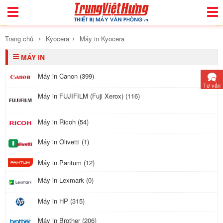
Toggle
Togg
Navigation
Navi
›
›
Trang chủ
Kyocera
Máy in Kyocera
MÁY IN
Máy in Canon (399)
Tư vấn
Máy in FUJIFILM (Fuji Xerox) (116)
Máy in Ricoh (54)
Máy in Olivetti (1)
Máy in Pantum (12)
Máy in Lexmark (0)
Máy in HP (315)
Máy in Brother (206)