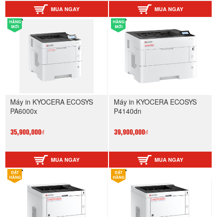
MUA NGAY
MUA NGAY
HÀNG
HÀNG
MỚI
MỚI
Máy in KYOCERA ECOSYS
Máy in KYOCERA ECOSYS
PA6000x
P4140dn
35,900,000₫
39,900,000₫
MUA NGAY
MUA NGAY
ĐẶT
ĐẶT
HÀNG
HÀNG