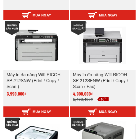
MUA NGAY
MUA NGAY
NGỪNG
NGỪNG
SẢN XUẤT
SẢN XUẤT
Máy in đa năng Wifi RICOH
Máy in đa năng Wifi RICOH
SP 212SNW (Print / Copy /
SP 212SFNW (Print / Copy /
Scan )
Scan / Fax)
3,990,000₫
4,990,000₫
%
5,493,400₫
-10
MUA NGAY
MUA NGAY
NGỪNG
NGỪNG
SẢN XUẤT
SẢN XUẤT