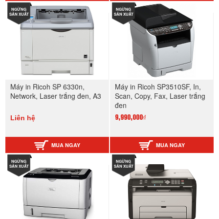
NGỪNG
NGỪNG
SẢN XUẤT
SẢN XUẤT
Máy in Ricoh SP 6330n,
Máy in Ricoh SP3510SF, In,
Network, Laser trắng đen, A3
Scan, Copy, Fax, Laser trắng
đen
Liên hệ
9,990,000₫
MUA NGAY
MUA NGAY
NGỪNG
NGỪNG
SẢN XUẤT
SẢN XUẤT