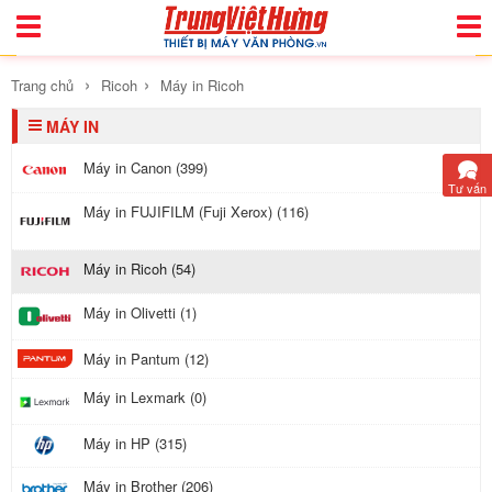
Toggle
Togg
Navigation
Navi
›
›
Trang chủ
Ricoh
Máy in Ricoh
MÁY IN
Máy in Canon (399)
Tư vấn
Máy in FUJIFILM (Fuji Xerox) (116)
Máy in Ricoh (54)
Máy in Olivetti (1)
Máy in Pantum (12)
Máy in Lexmark (0)
Máy in HP (315)
Máy in Brother (206)