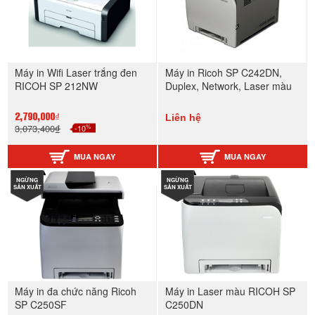
Máy in Wifi Laser trắng đen
Máy in Ricoh SP C242DN,
RICOH SP 212NW
Duplex, Network, Laser màu
Liên hệ
2,790,000₫
%
3,073,400₫
-10
MUA NGAY
MUA NGAY
NGỪNG
NGỪNG
SẢN XUẤT
SẢN XUẤT
Máy in đa chức năng Ricoh
Máy in Laser màu RICOH SP
SP C250SF
C250DN