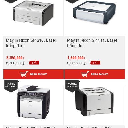
Máy in Ricoh SP-210, Laser
Máy in Ricoh SP-111, Laser
trắng đen
trắng đen
2,250,000₫
1,690,000₫
%
%
2,706,000₫
-17
2,032,800₫
-17
MUA NGAY
MUA NGAY
NGỪNG
NGỪNG
SẢN XUẤT
SẢN XUẤT