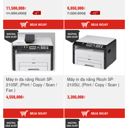
11,500,000₫
6,650,000₫
%
%
11,950,000₫
-4
7,320,500₫
-10
MUA NGAY
MUA NGAY
NGỪNG
NGỪNG
SẢN XUẤT
SẢN XUẤT
Máy in đa năng Ricoh SP-
Máy in đa năng Ricoh SP-
210SF, (Print / Copy / Scan /
210SU, (Print / Copy / Scan )
Fax )
4,550,000₫
3,300,000₫
MUA NGAY
MUA NGAY
NGỪNG
NGỪNG
SẢN XUẤT
SẢN XUẤT