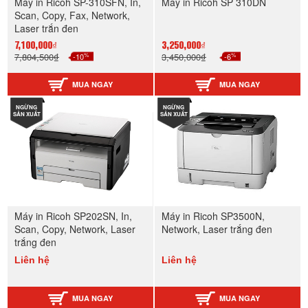
Máy in Ricoh SP-310SFN, In,
Máy in Ricoh SP 310DN
Scan, Copy, Fax, Network,
Laser trắn đen
7,100,000₫
3,250,000₫
%
%
7,804,500₫
-10
3,450,000₫
-6
MUA NGAY
MUA NGAY
NGỪNG
NGỪNG
SẢN XUẤT
SẢN XUẤT
Máy in Ricoh SP202SN, In,
Máy in Ricoh SP3500N,
Scan, Copy, Network, Laser
Network, Laser trắng đen
trắng đen
Liên hệ
Liên hệ
MUA NGAY
MUA NGAY