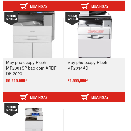
MUA NGAY
MUA NGAY
NGỪNG
NGỪNG
SẢN XUẤT
SẢN XUẤT
Máy photocopy Ricoh
Máy photocopy Ricoh
MP2001SP bao gồm ARDF
MP2014AD
DF 2020
56,900,000₫
29,900,000₫
MUA NGAY
MUA NGAY
NGỪNG
SẢN XUẤT