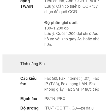
dạng
Tiêu chuẩn, Ảnh, OCR, Lưu trữ
TWAIN
Lưu ý: Cần có thiết bị OCR tùy
chọn để quét OCR.
Độ phân giải quét
100–1.200 dpi
Lưu ý: Quét 1.200 dpi chỉ được
hỗ trợ với khổ giấy A5 hoặc nhỏ
hơn.
Tính năng Fax
Các kiểu
Fax G3, Fax Internet (T.37), Fax
fax
IP (T.38), Fax mạng LAN, Fax
không giấy, Fax SMTP trực tiếp
Mạch fax
PSTN, PBX
Độ tương
ITU-T (CCITT), G3—tối đa 3