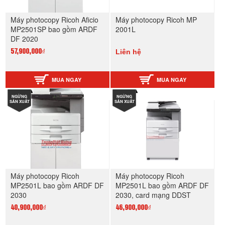
Máy photocopy Ricoh Aficio
Máy photocopy Ricoh MP
MP2501SP bao gồm ARDF
2001L
DF 2020
Liên hệ
57,900,000₫
MUA NGAY
MUA NGAY
NGỪNG
NGỪNG
SẢN XUẤT
SẢN XUẤT
Máy photocopy Ricoh
Máy photocopy Ricoh
MP2501L bao gồm ARDF DF
MP2501L bao gồm ARDF DF
2030
2030, card mạng DDST
40,900,000₫
46,900,000₫