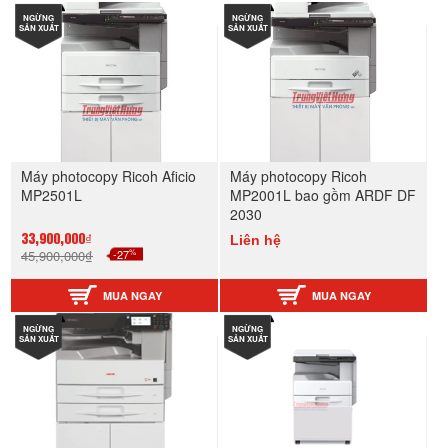
NGỪNG
NGỪNG
SẢN XUẤT
SẢN XUẤT
Máy photocopy Ricoh Aficio
Máy photocopy Ricoh
MP2501L
MP2001L bao gồm ARDF DF
2030
Liên hệ
33,900,000₫
%
45,900,000₫
-27
MUA NGAY
MUA NGAY
NGỪNG
NGỪNG
SẢN XUẤT
SẢN XUẤT